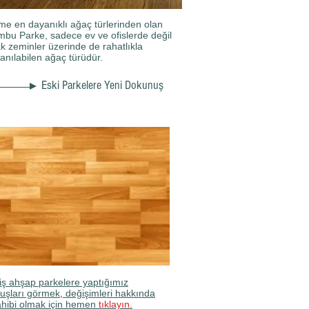
e en dayanıklı ağaç türlerinden olan
bu Parke, sadece ev ve ofislerde değil
ak zeminler üzerinde de rahatlıkla
lanılabilen ağaç türüdür.
Eski Parkelere Yeni Dokunuş
iş ahşap parkelere yaptığımız
uşları görmek, değişimleri hakkında
sahibi olmak için hemen
tıklayın.