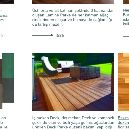
Nem
Üst, orta ve alt katman şeklinde 3 katmandan
e
Bam
oluşan Lamine Parke de her katman ağaç
lama.
ısl
cinslerinden oluşur ve bu sayede sağlamlığı
im.
kul
da tartışılmazdır.
me
Deck
olan
İç mekan Deck, dış mekan Deck ve kompozit
Eskim
le
şeklinde olan ve belli yaşa gelmiş ağaçlardan
dokun
a ile
üretilen Deck Parke düzenli bakımı yapıldığı
fikir 