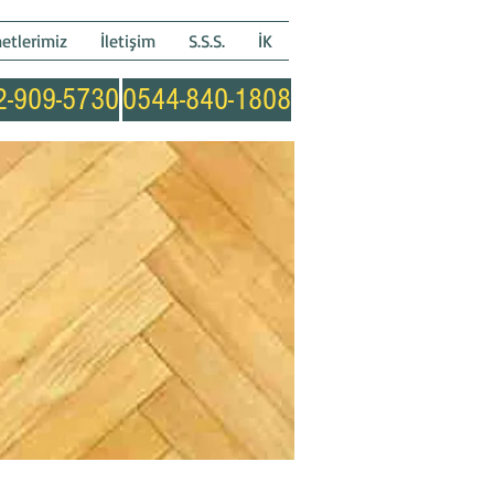
etlerimiz
İletişim
S.S.S.
İK
2-909-5730
0544-840-1808