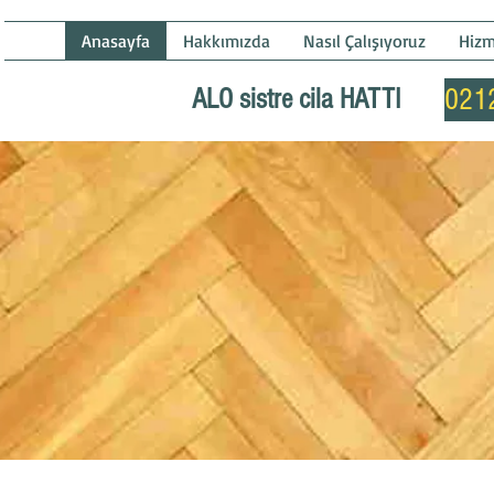
ı
Anasayfa
Hakkımızda
Nasıl Çalışıyoruz
Hizm
ALO sistre cila HATTI
021
A
LAMASI
!