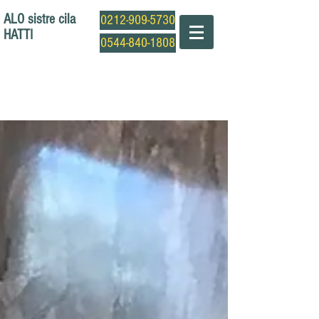
ALO sistre cila
0212-909-5730
HATTI
0544-840-1808
Profesyonel Sistre Cila Ustası