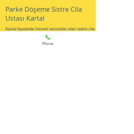
Parke Döşeme Sistre Cila
Ustası Kartal
Kartal ilçesinde hizmet vermekte olan sistre cila
Phone
ustası siz kıymetli müşterilerimizin tüm sistre
taleplerinde 1 numaralı tercihi olmayı...
Popüler Yazılar