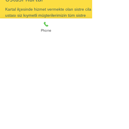
Parke Döşeme Sistre Cila
Ustası Kartal
Kartal ilçesinde hizmet vermekte olan sistre cila
ustası siz kıymetli müşterilerimizin tüm sistre
Phone
taleplerinde 1 numaralı tercihi olmayı...
Popüler Yazılar