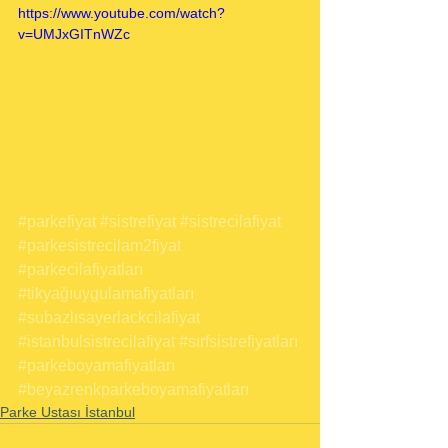
https://www.youtube.com/watch?
v=UMJxGITnWZc
#parkefiyat
#sistrefiyat
#sistrecilafiyat
#parkesistrecilam2fiyat
#parkecilafiyatları
#tikyağıuygulamafiyatları
#subazlısayerlackcilafiyat
#istanbulsistrecilafiyat
#sırfsistrefiyatları
#parkeboyamafiyatları
#beyazrenkparkeboyamafiyatları
Parke Ustası İstanbul