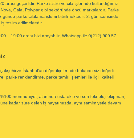
rası geçerlidir. Parke sistre ve cila işlerinde kullandığımız 
 Nova, Gala, Polypar gibi sektöründe öncü markalardır. Parke 
günde parke cilalama işlemi bitirilmektedir. 2. gün içerisinde 
 iş teslim edilmektedir.
09:00 – 19:00 arası bizi arayabilir, Whatsapp ile 0(212) 909 57 
iz
kşehirve İstanbul'un diğer ilçelerinde bulunan siz değerli 
e, parke renklendirme, parke tamiri işlemleri ile ilgili kaliteli 
, %100 memnuniyet, alanında usta ekip ve son teknoloji ekipman, 
bugüne kadar süre gelen iş hayatımızda, aynı samimiyetle devam 