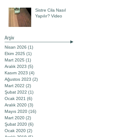
Sistre Cila Nasıl
Yapılır? Video
Arşiv
Nisan 2026
(1)
1 yazı
Ekim 2025
(1)
1 yazı
Mart 2025
(1)
1 yazı
Aralık 2023
(5)
5 yazı
Kasım 2023
(4)
4 yazı
Ağustos 2023
(2)
2 yazı
Mart 2022
(2)
2 yazı
Şubat 2022
(1)
1 yazı
Ocak 2021
(6)
6 yazı
Aralık 2020
(3)
3 yazı
Mayıs 2020
(16)
16 yazı
Mart 2020
(2)
2 yazı
Şubat 2020
(6)
6 yazı
Ocak 2020
(2)
2 yazı
Aralık 2019
(5)
5 yazı