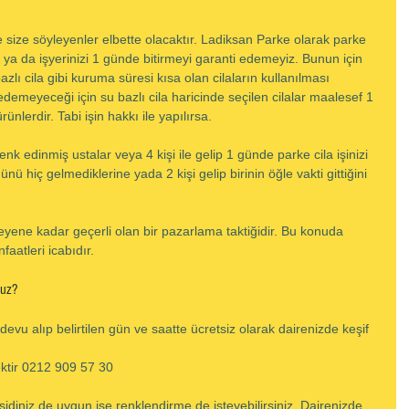
e size söyleyenler elbette olacaktır. Ladiksan Parke olarak parke 
i ya da işyerinizi 1 günde bitirmeyi garanti edemeyiz. Bunun için 
lı cila gibi kuruma süresi kısa olan cilaların kullanılması 
demeyeceği için su bazlı cila haricinde seçilen cilalar maalesef 1 
nlerdir. Tabi işin hakkı ile yapılırsa.
enk edinmiş ustalar veya 4 kişi ile gelip 1 günde parke cila işinizi 
günü hiç gelmediklerine yada 2 kişi gelip birinin öğle vakti gittiğini 
ileyene kadar geçerli olan bir pazarlama taktiğidir. Bu konuda 
faatleri icabıdır.
ruz?
devu alıp belirtilen gün ve saatte ücretsiz olarak dairenizde keşif 
ktir 0212 909 57 30
şidiniz de uygun ise renklendirme de isteyebilirsiniz. Dairenizde 