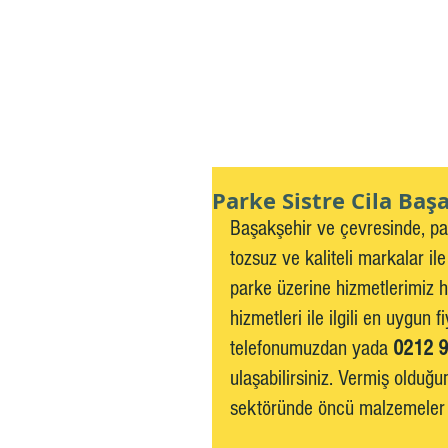
Profesyonel Sistre Cila Ustas
Parke Sistre Cila Baş
Başakşehir ve çevresinde, par
tozsuz ve kaliteli markalar il
parke üzerine hizmetlerimiz h
hizmetleri ile ilgili en uygun f
telefonumuzdan yada 
0212 9
ulaşabilirsiniz. Vermiş olduğu
sektöründe öncü malzemeler t