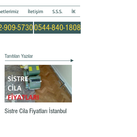
etlerimiz
İletişim
S.S.S.
İK
2-909-5730
0544-840-1808
Tanıtılan Yazılar
Sistre Cila Fiyatları İstanbul
Parke Sistre Cila m2 Fiyatı