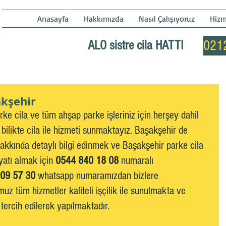
ı
Anasayfa
Hakkımızda
Nasıl Çalışıyoruz
Hizm
ALO sistre cila HATTI
021
akşehir
ke cila ve tüm ahşap parke işleriniz için herşey dahil 
e bilikte cila ile hizmeti sunmaktayız. Başakşehir de 
akkında detaylı bilgi edinmek ve Başakşehir parke cila 
iyatı almak için 
0544 840 18 08
 numaralı 
09 57 30
 whatsapp numaramızdan bizlere 
muz tüm hizmetler kaliteli işçilik ile sunulmakta ve 
ercih edilerek yapılmaktadır.