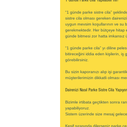
1 Günde Parke Cila Yapılabilir mi?
“1 günde parke sistre cila” şeklind
sistre cila olması gereken daireniz
uygun mevsim koşullarının ve su baz
gerekmektedir. Her bütçeye hitap e
günde bitmesi zor hatta imkansız ürü
“1 günde parke cila” yı diline peles
bitireceğini iddia eden kişilerin, iş 
görebilirsiniz.
Bu sizin kaporanızı alıp işi garant
müşterilerimizin dikkatli olması men
Dairenizi Nasıl Parke Sistre Cila Yapıyo
Bizimle irtibata geçtikten sonra ran
yapabiliyoruz.
Sistem üzerinde size mesaj gelece
Keşif sırasında dilerseniz parke çe