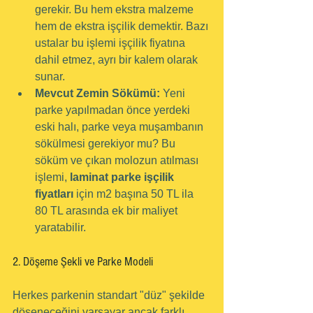
gerekir. Bu hem ekstra malzeme 
hem de ekstra işçilik demektir. Bazı 
ustalar bu işlemi işçilik fiyatına 
dahil etmez, ayrı bir kalem olarak 
sunar.
Mevcut Zemin Sökümü:
 Yeni 
parke yapılmadan önce yerdeki 
eski halı, parke veya muşambanın 
sökülmesi gerekiyor mu? Bu 
söküm ve çıkan molozun atılması 
işlemi, 
laminat parke işçilik 
fiyatları
 için m2 başına 50 TL ila 
80 TL arasında ek bir maliyet 
yaratabilir.
2. Döşeme Şekli ve Parke Modeli
Herkes parkenin standart "düz" şekilde 
döşeneceğini varsayar ancak farklı 