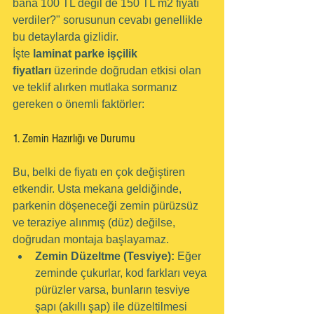
bana 100 TL değil de 150 TL m2 fiyatı 
verdiler?" sorusunun cevabı genellikle 
bu detaylarda gizlidir.
İşte 
laminat parke işçilik 
fiyatları
 üzerinde doğrudan etkisi olan 
ve teklif alırken mutlaka sormanız 
gereken o önemli faktörler:
1. Zemin Hazırlığı ve Durumu
Bu, belki de fiyatı en çok değiştiren 
etkendir. Usta mekana geldiğinde, 
parkenin döşeneceği zemin pürüzsüz 
ve teraziye alınmış (düz) değilse, 
doğrudan montaja başlayamaz.
Zemin Düzeltme (Tesviye):
 Eğer 
zeminde çukurlar, kod farkları veya 
pürüzler varsa, bunların tesviye 
şapı (akıllı şap) ile düzeltilmesi 