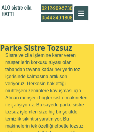
ALO sistre cila
0212-909-5730
HATTI
0544-840-1808
Profesyonel Sistre Cila Ustası
Parke Sistre Tozsuz
Sistre ve cila işlemine karar veren 
müşterilerin korkusu rüyası olan 
tabandan tavana kadar her yerin toz 
içerisinde kalmasına artık son 
veriyoruz. Herkesin hak ettiği 
muhteşem zeminlere kavuşması için 
Alman menşeili Lögler sistre makineleri 
ile çalışıyoruz. Bu sayede parke sistre 
tozsuz işlemleri size hiç bir şekilde 
temizlik sıkıntısı yaratmıyor. Bu 
makinelerin tek özelliği elbette tozsuz 