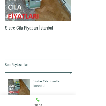
Sistre Cila Fiyatları İstanbul
Parke Sistre Cila m2
Son Paylaşımlar
Sistre Cila Fiyatları
İstanbul
Phone
Parke Sistre Cila m2 Fiyatı