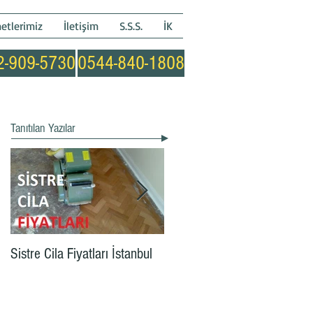
etlerimiz
İletişim
S.S.S.
İK
2-909-5730
0544-840-1808
Tanıtılan Yazılar
Sistre Cila Fiyatları İstanbul
Parke Sistre Cila m2 Fiyatı