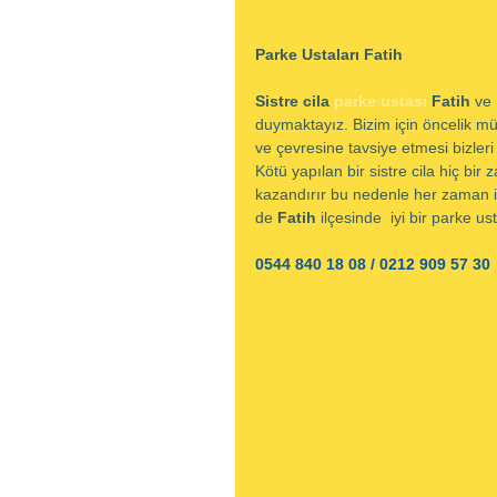
Parke Ustaları Fatih
Sistre cila 
parke ustası
 Fatih 
ve 
duymaktayız. Bizim için öncelik m
ve çevresine tavsiye etmesi bizle
Kötü yapılan bir sistre cila hiç bi
kazandırır bu nedenle her zaman iş
de 
Fatih 
ilçesinde  iyi bir parke us
0544 840 18 08 / 0212 909 57 30