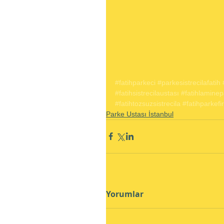
#fatihparkeci
#parkesistrecilafatih
#fatihsistrecilaustası
#fatihlaminep
#fatihtozsuzsistrecila
#fatihparkefi
Parke Ustası İstanbul
Yorumlar