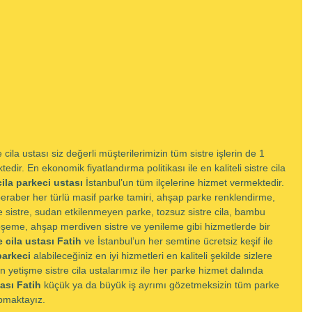
cila ustası siz değerli müşterilerimizin tüm sistre işlerin de 1 
dir. En ekonomik fiyatlandırma politikası ile en kaliteli sistre cila 
cila parkeci ustası
 İstanbul’un tüm ilçelerine hizmet vermektedir. 
beraber her türlü masif parke tamiri, ahşap parke renklendirme, 
sistre, sudan etkilenmeyen parke, tozsuz sistre cila, bambu 
öşeme, ahşap merdiven sistre ve yenileme gibi hizmetlerde bir 
e cila ustası Fatih 
ve İstanbul’un her semtine ücretsiz keşif ile 
parkeci
 alabileceğiniz en iyi hizmetleri en kaliteli şekilde sizlere 
yetişme sistre cila ustalarımız ile her parke hizmet dalında 
ası Fatih 
küçük ya da büyük iş ayrımı gözetmeksizin tüm parke 
apmaktayız. 