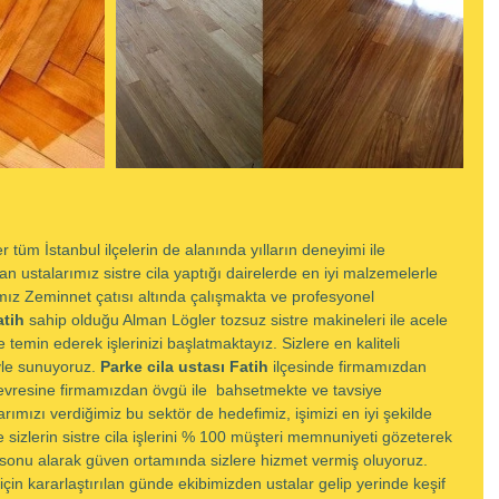
er tüm İstanbul ilçelerin de alanında yılların deneyimi ile 
n ustalarımız sistre cila yaptığı dairelerde en iyi malzemelerle 
rımız Zeminnet çatısı altında çalışmakta ve profesyonel 
tih 
sahip olduğu Alman Lögler tozsuz sistre makineleri ile acele 
temin ederek işlerinizi başlatmaktayız. Sizlere en kaliteli 
yle sunuyoruz. 
Parke cila ustası Fatih 
ilçesinde firmamızdan 
evresine firmamızdan övgü ile  bahsetmekte ve tavsiye 
larımızı verdiğimiz bu sektör de hedefimiz, işimizi en iyi şekilde 
e sizlerin sistre cila işlerini % 100 müşteri memnuniyeti gözeterek 
 sonu alarak güven ortamında sizlere hizmet vermiş oluyoruz. 
 için kararlaştırılan günde ekibimizden ustalar gelip yerinde keşif 