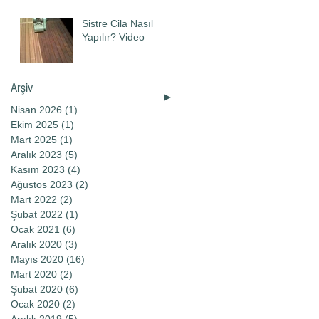
Sistre Cila Nasıl
Yapılır? Video
Arşiv
Nisan 2026
(1)
1 yazı
Ekim 2025
(1)
1 yazı
Mart 2025
(1)
1 yazı
Aralık 2023
(5)
5 yazı
Kasım 2023
(4)
4 yazı
Ağustos 2023
(2)
2 yazı
Mart 2022
(2)
2 yazı
Şubat 2022
(1)
1 yazı
Ocak 2021
(6)
6 yazı
Aralık 2020
(3)
3 yazı
Mayıs 2020
(16)
16 yazı
Mart 2020
(2)
2 yazı
Şubat 2020
(6)
6 yazı
Ocak 2020
(2)
2 yazı
Aralık 2019
(5)
5 yazı