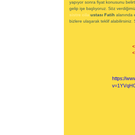
yapıyor sonra fiyat konusunu belir
gelip işe başlıyoruz. Söz verdiğimiz
sistre cila
 ustası Fatih 
alanında e
bizlere ulaşarak teklif alabilirsini
<
<
https://w
v=1YVqHG