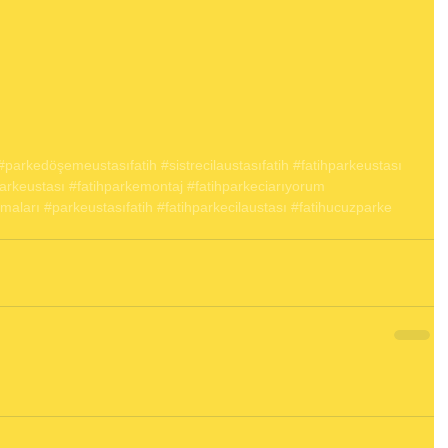
#parkedöşemeustasıfatih
#sistrecilaustasıfatih
#fatihparkeustası
arkeustası
#fatihparkemontaj
#fatihparkeciarıyorum
rmaları
#parkeustasıfatih
#fatihparkecilaustası
#fatihucuzparke