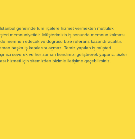
İstanbul genelinde tüm ilçelere hizmet vermekten mutluluk 
üşteri memnuniyetidir. Müşterimizin iş sonunda memnun kalması 
ri de memnun edecek ve doğrusu bize referans kazandıracaktır. 
r zaman başka iş kapılarını açmaz. Temiz yapılan iş müşteri 
imizi severek ve her zaman kendimizi geliştirerek yaparız. Sizler 
tası hizmeti için sitemizden bizimle iletişime geçebilirsiniz.