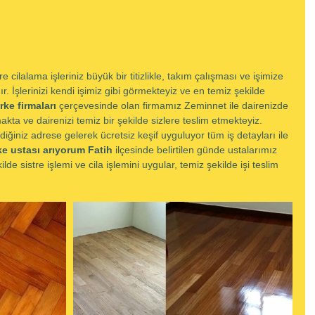
tre cilalama işleriniz büyük bir titizlikle, takım çalışması ve işimize 
 İşlerinizi kendi işimiz gibi görmekteyiz ve en temiz şekilde 
rke firmaları
 çerçevesinde olan firmamız Zeminnet ile dairenizde 
kta ve dairenizi temiz bir şekilde sizlere teslim etmekteyiz.  
diğiniz adrese gelerek ücretsiz keşif uyguluyor tüm iş detayları ile 
ke ustası arıyorum Fatih 
ilçesinde belirtilen günde ustalarımız 
ilde sistre işlemi ve cila işlemini uygular, temiz şekilde işi teslim 