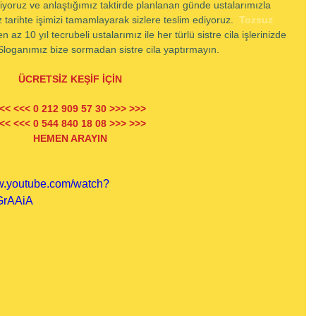
tiyoruz ve anlaştığımız taktirde planlanan günde ustalarımızla 
 tarihte işimizi tamamlayarak sizlere teslim ediyoruz.  
Tozsuz 
n az 10 yıl tecrubeli ustalarımız ile her türlü sistre cila işlerinizde 
z. Sloganımız bize sormadan sistre cila yaptırmayın.
ÜCRETSİZ KEŞİF İÇİN
<< <<< 0 212 909 57 30 >>> >>>
<< <<< 0 544 840 18 08 >>> >>>
HEMEN ARAYIN
ww.youtube.com/watch?
rAAiA