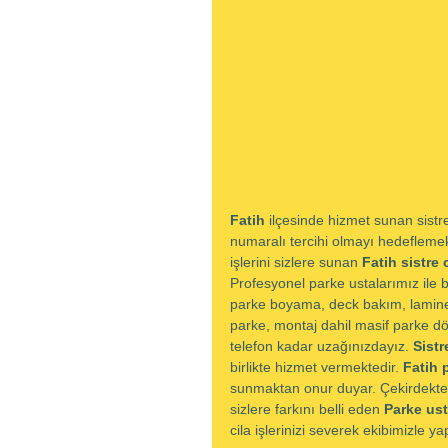
Fatih 
ilçesinde hizmet sunan sistre 
numaralı tercihi olmayı hedeflemekte
işlerini sizlere sunan 
Fatih sistre 
Profesyonel parke ustalarımız ile 
parke boyama, deck bakım, lamine 
parke, montaj dahil masif parke d
telefon kadar uzağınızdayız. 
Sistr
birlikte hizmet vermektedir. 
Fatih 
sunmaktan onur duyar. Çekirdekten 
sizlere farkını belli eden 
Parke ust
cila işlerinizi severek ekibimizle y