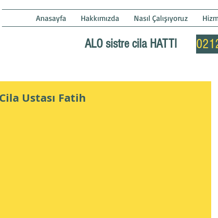
ı
Anasayfa
Hakkımızda
Nasıl Çalışıyoruz
Hizm
ALO sistre cila HATTI
021
ila Ustası Fatih