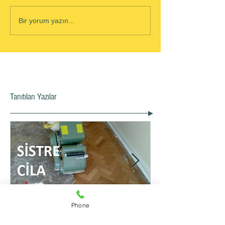
Bir yorum yazın...
Tanıtılan Yazılar
Phone
Sistre Cila Fiyatları İstanbul
Parke Sistre Cila m2