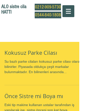
ALO sistre cila
0212-909-5730
HATTI
0544-840-1808
Profesyonel Sistre Cila Ustası
Kokusuz Parke Cilası
Su bazlı parke cilaları kokusuz parke cilası olarak
bilinirler. Piyasada oldukça çeşit markalar
bulunmaktadır. En bilinenleri arasında...
Önce Sistre mi Boya mı
Eski tip makine kullanan ustalar tarafından iş
yapılacak ise, sistre öncesi son kat boya